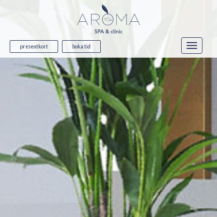
presentkort
boka tid