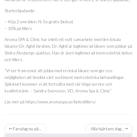
Starterbjudande:
– Köp 2 områden, få 3:e gratis (botox)
– 10% på fillers
Aroma SPA & Clinic har inlett ett nytt samarbete med den lokala
läkaren Dr. Aghil Ibrahim. Dr. Aghil är legitimerad läkare som jobbar på
Södra Älvsborgs sjukhus. Han är även legitimerad inom estetisk botox
och fillers.
”Vi ser fram emot att jobba med en lokal läkare som ger oss
möjligheten att bredda vårt sortiment med estetiska behandlingar.
Självklart kommer vi att fortsätta med vår höga service och
kvalitetstänk. – Sandra Svensson, VD, Aroma Spa & Clinic”
Läs mer på https://www.aromaspa.se/botoxfillers/
Farsdag nu på…
Alla hjärtans dag…