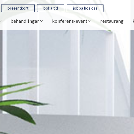
presentkort
boka tid
jobba hos oss
behandlingar
konferens-event
restaurang