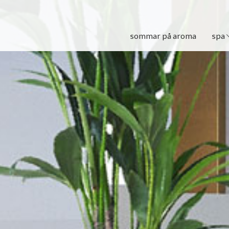
sommar på aroma
spa