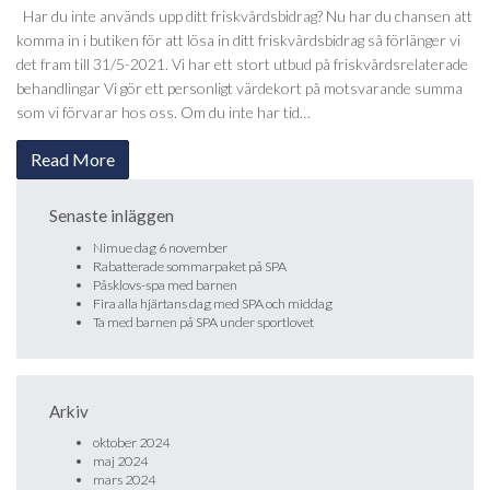
Har du inte används upp ditt friskvårdsbidrag? Nu har du chansen att
komma in i butiken för att lösa in ditt friskvårdsbidrag så förlänger vi
det fram till 31/5-2021. Vi har ett stort utbud på friskvårdsrelaterade
behandlingar Vi gör ett personligt värdekort på motsvarande summa
som vi förvarar hos oss. Om du inte har tid…
Read More
Senaste inläggen
Nimue dag 6 november
Rabatterade sommarpaket på SPA
Påsklovs-spa med barnen
Fira alla hjärtans dag med SPA och middag
Ta med barnen på SPA under sportlovet
Arkiv
oktober 2024
maj 2024
mars 2024