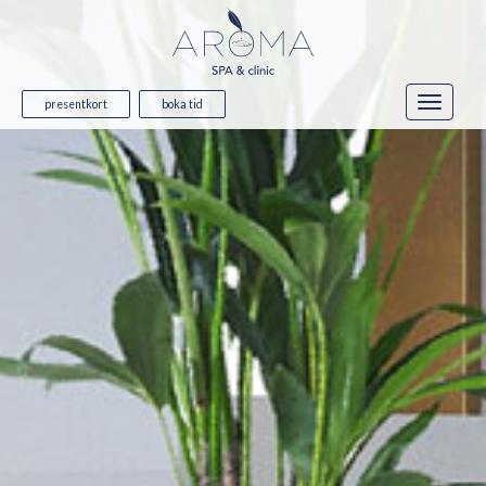
presentkort
boka tid