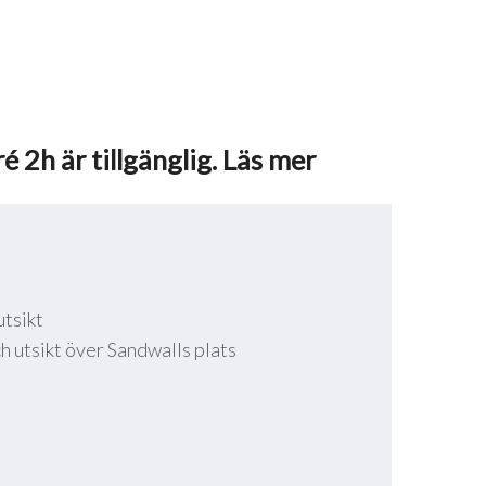
 2h är tillgänglig. Läs mer
tsikt
h utsikt över Sandwalls plats