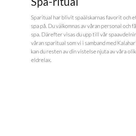
Spa-ritual
Sparitual har blivit spaälskarnas favorit och e
spa på. Du välkomnas av våran personal och f
spa. Därefter visas du upp till vår spaavdeln
våran sparitual som vi i samband med Kalahari
kan du resten av din vistelse njuta av våra oli
eldrelax.