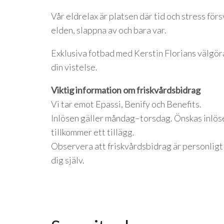
Vår eldrelax är platsen där tid och stress förs
elden, slappna av och bara var.
Exklusiva fotbad med Kerstin Florians välgöran
din vistelse.
Viktig information om friskvårdsbidrag
Vi tar emot Epassi, Benify och Benefits.
Inlösen gäller måndag–torsdag. Önskas inlö
tillkommer ett tillägg.
Observera att friskvårdsbidrag är personligt 
dig själv.