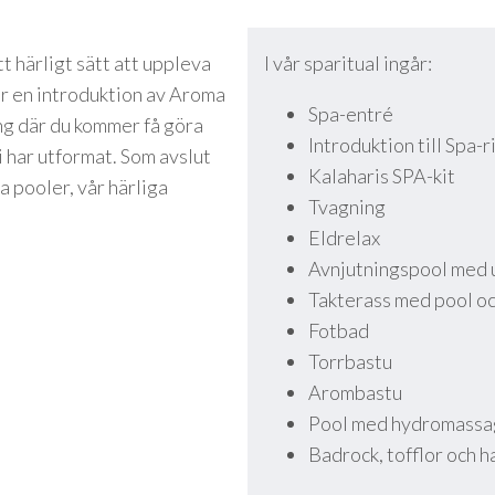
tt härligt sätt att uppleva
I vår sparitual ingår:
år en introduktion av Aroma
Spa-entré
ing där du kommer få göra
Introduktion till Spa-r
 har utformat. Som avslut
Kalaharis SPA-kit
ka pooler, vår härliga
Tvagning
Eldrelax
Avnjutningspool med u
Takterass med pool oc
Fotbad
Torrbastu
Arombastu
Pool med hydromass
Badrock, tofflor och 