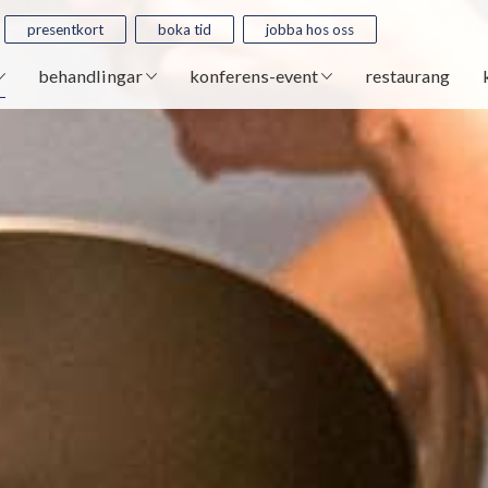
presentkort
boka tid
jobba hos oss
behandlingar
konferens-event
restaurang