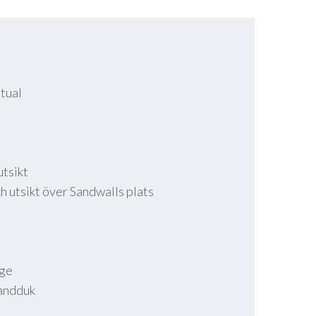
itual
tsikt
h utsikt över Sandwalls plats
age
handduk