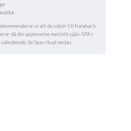
age
handduk
ekommenderar vi att du väljer till Kalaharis
erar då din upplevelse med ett själv-SPA i
a välmående. Se Spa-ritual nedan.