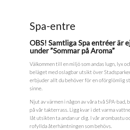
Spa-entre
OBS! Samtliga Spa entréer är ej
under ”Sommar på Aroma”
Välkommen till en miljö som andas lugn, lyx oc
beläget med oslagbar utsikt över Stadsparken
erbjuder allt du behöver för en oförglömlig s
sinne.
Njut av värmen i någon av våra två SPA-bad,
på vår takterrass. Ligg kvar i det varma vattn
låt utsikten ta andan ur dig. I vår arombastu o
rofyllda återhämtningen som behövs.