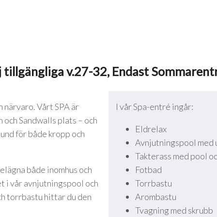
 tillgängliga v.27-32, Endast Sommarentré
h närvaro. Vårt SPA är
I vår Spa-entré ingår:
 och Sandwalls plats – och
Eldrelax
tund för både kropp och
Avnjutningspool med u
Takterass med pool oc
 belägna både inomhus och
Fotbad
et i vår avnjutningspool och
Torrbastu
ch torrbastu hittar du den
Arombastu
Tvagning med skrubb