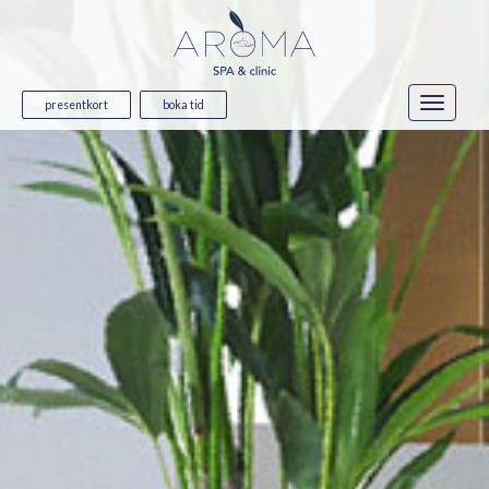
presentkort
boka tid