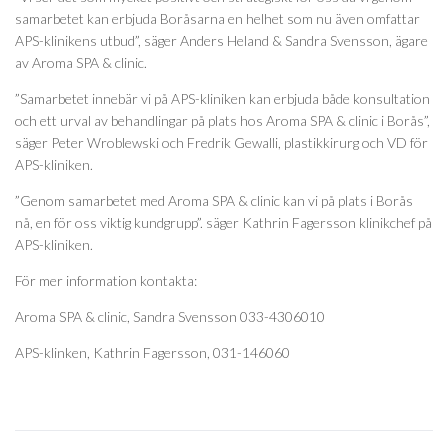
samarbetet kan erbjuda Boråsarna en helhet som nu även omfattar
APS-klinikens utbud”, säger Anders Heland & Sandra Svensson, ägare
av Aroma SPA & clinic.
”Samarbetet innebär vi på APS-kliniken kan erbjuda både konsultation
och ett urval av behandlingar på plats hos Aroma SPA & clinic i Borås”,
säger Peter Wroblewski och Fredrik Gewalli, plastikkirurg och VD för
APS-kliniken.
”Genom samarbetet med Aroma SPA & clinic kan vi på plats i Borås
nå, en för oss viktig kundgrupp”. säger Kathrin Fagersson klinikchef på
APS-kliniken.
För mer information kontakta:
Aroma SPA & clinic, Sandra Svensson 033-4306010
APS-klinken, Kathrin Fagersson, 031-146060