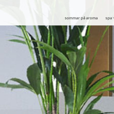
sommar på aroma
spa