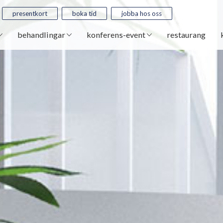
presentkort
boka tid
jobba hos oss
behandlingar
konferens-event
restaurang