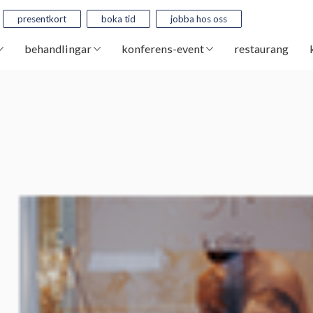
presentkort
boka tid
jobba hos oss
behandlingar
konferens-event
restaurang