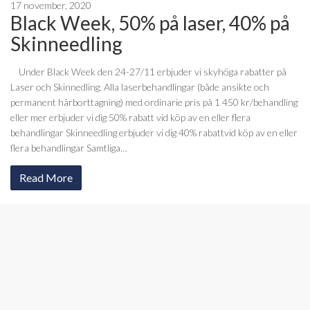
17 november, 2020
Black Week, 50% på laser, 40% på
Skinneedling
Under Black Week den 24-27/11 erbjuder vi skyhöga rabatter på
Laser och Skinnedling. Alla laserbehandlingar (både ansikte och
permanent hårborttagning) med ordinarie pris på 1 450 kr/behandling
eller mer erbjuder vi dig 50% rabatt vid köp av en eller flera
behandlingar Skinneedling erbjuder vi dig 40% rabattvid köp av en eller
flera behandlingar Samtliga…
Read More
«
1
2
3
4
5
6
7
8
9
10
»
Senaste inläggen
Nimue dag 6 november
Rabatterade sommarpaket på SPA
Påsklovs-spa med barnen