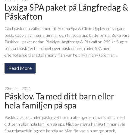
Lyxiga SPA paket på Långfredag &
Påskafton
Glad påsk och välkommen till Aroma Spa & Clinic Upplev en lyxigare
påsk, koppla av i några timmar och ta ladda upp batterierna. Boka vårt
Påsklyx – paket nedan Påsklyx Långfredag & Påskafton 995 kr Sugen
på spa i påsk? Vi har öppet över påsk och erbjuder SPA men
efterföljande trerättersmeny från vår helt nya meny (premiär…
Read More
23 mars, 2021
Påsklov. Ta med ditt barn eller
hela familjen på spa
Påsklovs-spa Under påsklovet har du åter igen en chans att ta med
ditt barn eller hela familjen på spa. Njut av några härliga timmar i vår
fina relaxavdelning och koppla av. Man får var sin morgonrock,