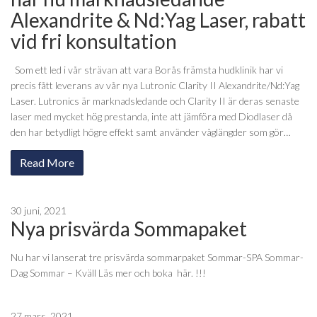
Alexandrite & Nd:Yag Laser, rabatt
vid fri konsultation
Som ett led i vår strävan att vara Borås främsta hudklinik har vi
precis fått leverans av vår nya Lutronic Clarity II Alexandrite/Nd:Yag
Laser. Lutronics är marknadsledande och Clarity II är deras senaste
laser med mycket hög prestanda, inte att jämföra med Diodlaser då
den har betydligt högre effekt samt använder våglängder som gör…
Read More
30 juni, 2021
Nya prisvärda Sommapaket
Nu har vi lanserat tre prisvärda sommarpaket Sommar-SPA Sommar-
Dag Sommar – Kväll Läs mer och boka här. !!!
27 mars, 2021