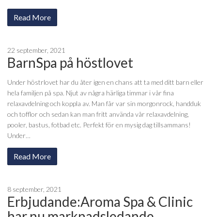
Read More
22 september, 2021
BarnSpa på höstlovet
Under höstrlovet har du åter igen en chans att ta med ditt barn eller
hela familjen på spa. Njut av några härliga timmar i vår fina
relaxavdelning och koppla av. Man får var sin morgonrock, handduk
och tofflor och sedan kan man fritt använda vår relaxavdelning,
pooler, bastus, fotbad etc. Perfekt för en mysig dag tillsammans!
Under…
Read More
8 september, 2021
Erbjudande:Aroma Spa & Clinic
har nu marknadsledande