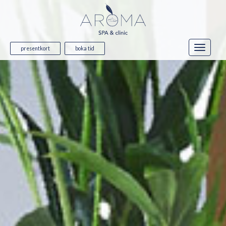
presentkort
boka tid