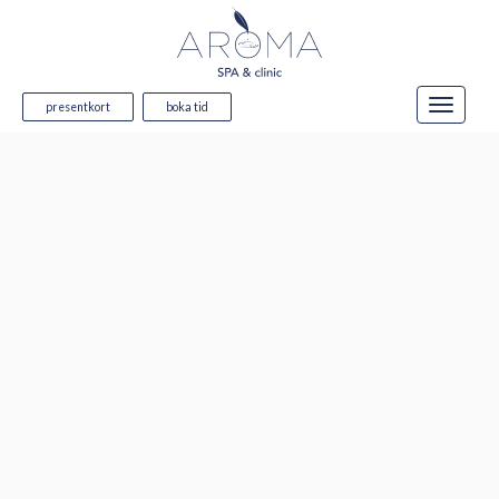
presentkort
boka tid