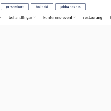
presentkort
boka tid
jobba hos oss
behandlingar
konferens-event
restaurang