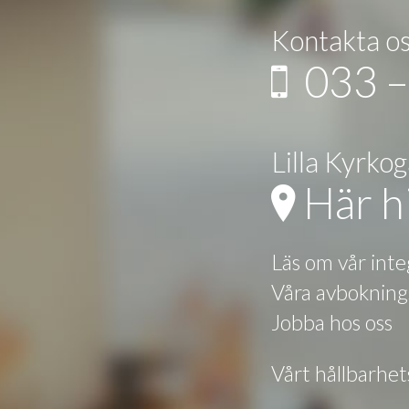
Kontakta o
033 –
Lilla Kyrko
Här hi
Läs om vår inte
Våra avbokning
Jobba hos oss
Vårt hållbarhe