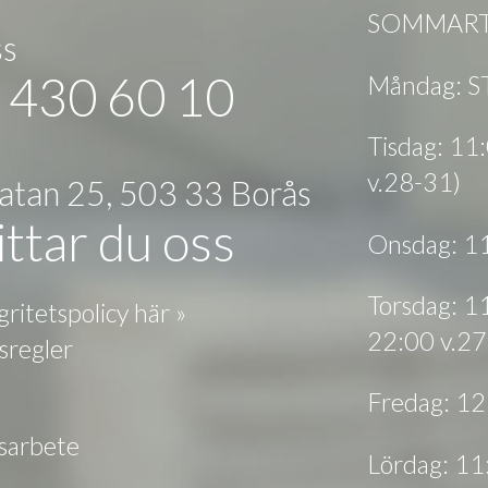
SOMMARTI
ss
 430 60 10
Måndag: 
Tisdag: 1
v.28-31)
gatan 25, 503 33 Borås
ttar du oss
Onsdag: 1
Torsdag: 1
gritetspolicy här »
22:00 v.27
sregler
Fredag: 1
tsarbete
Lördag: 1