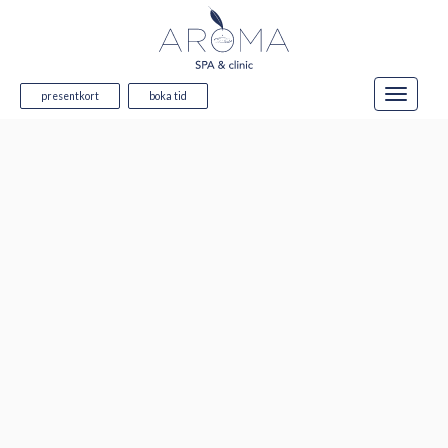
presentkort
boka tid