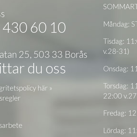
SOMMARTI
ss
 430 60 10
Måndag: 
Tisdag: 1
v.28-31)
gatan 25, 503 33 Borås
ttar du oss
Onsdag: 1
Torsdag: 1
gritetspolicy här »
22:00 v.27
sregler
Fredag: 1
tsarbete
Lördag: 1