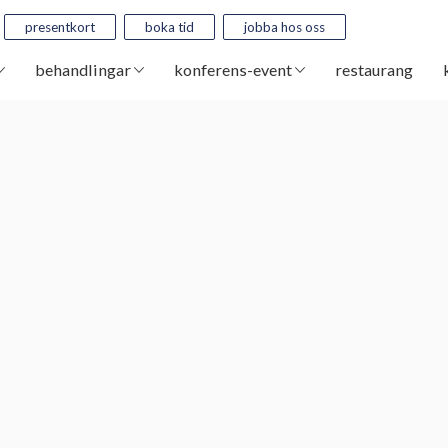
presentkort
boka tid
jobba hos oss
behandlingar
konferens-event
restaurang