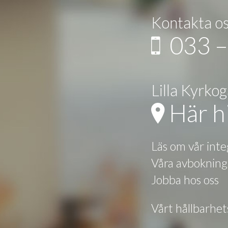
Kontakta o
033 –
Lilla Kyrko
Här hi
Läs om vår inte
Våra avbokning
Jobba hos oss
Vårt hållbarhe