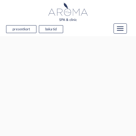
presentkort
boka tid