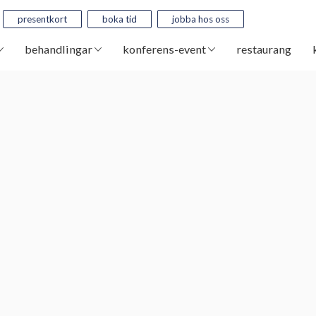
presentkort
boka tid
jobba hos oss
behandlingar
konferens-event
restaurang