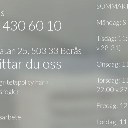
SOMMARTI
ss
 430 60 10
Måndag: 
Tisdag: 1
v.28-31)
gatan 25, 503 33 Borås
ttar du oss
Onsdag: 1
Torsdag: 1
gritetspolicy här »
22:00 v.27
sregler
Fredag: 1
tsarbete
Lördag: 1