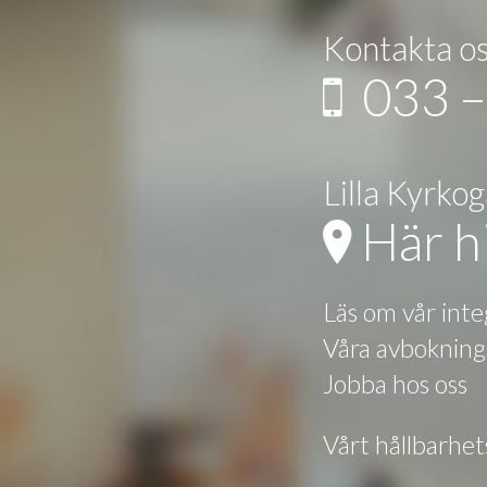
Kontakta o
033 –
Lilla Kyrko
Här hi
Läs om vår inte
Våra avbokning
Jobba hos oss
Vårt hållbarhe