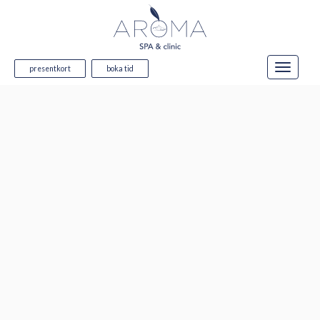
presentkort
boka tid