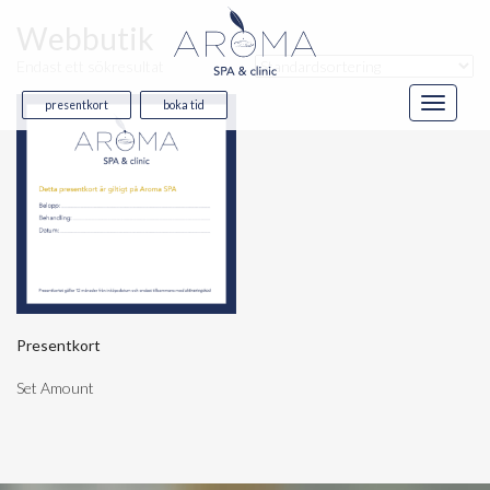
Webbutik
Endast ett sökresultat
presentkort
boka tid
Presentkort
Set Amount